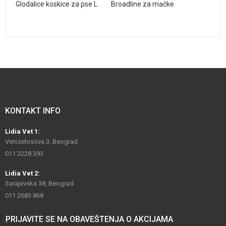
Glodalice koskice za pse L
Broadline za mačke
KONTAKT INFO
Lidia Vet 1:
Venizelosova 3, Beograd
011 3228 393
Lidia Vet 2:
Sarajevska 38, Beograd
011 2683 868
PRIJAVITE SE NA OBAVEŠTENJA O AKCIJAMA