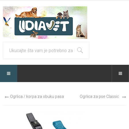
Ogrlica / korpa za obuku pasa
Ogrlica za pse Classic