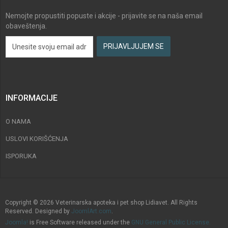
Nemojte propustiti popuste i akcije - prijavite se na naša email
obaveštenja.
INFORMACIJE
O NAMA
USLOVI KORIŠĆENJA
ISPORUKA
Copyright © 2026 Veterinarska apoteka i pet shop Lidiavet. All Rights
Reserved. Designed by
JoomlArt.com
.
Joomla!
is Free Software released under the
GNU General Public License.