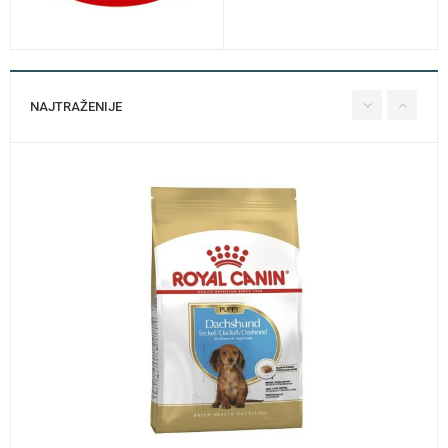
NAJTRAŽENIJE
Kavez za zeca sa dekoracijom Casita 80