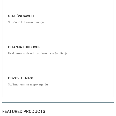
Kavez za zeca sa dekoracijom Casita 80
STRUČNI SAVETI
Stručno i ljubazno osoblje.
PITANJA I ODGOVORI
Uvek smo tu da odgovorimo na vaša pitanja.
POZOVITE NAS!
Stojimo vam na raspolaganju
Royal Canin Dachshund Junior
FEATURED PRODUCTS