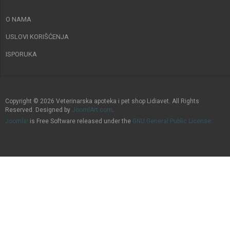
O NAMA
USLOVI KORIŠĆENJA
ISPORUKA
Copyright © 2026 Veterinarska apoteka i pet shop Lidiavet. All Rights
Reserved. Designed by
JoomlArt.com
.
Joomla!
is Free Software released under the
GNU General Public License.