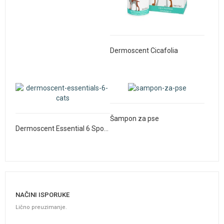
Dermoscent Cicafolia
Šampon za pse
Dermoscent Essential 6 Spont On za mačke
ČETKICA ZA ZUBE ZA LJUBIMCE
NAČINI ISPORUKE
Lično preuzimanje.