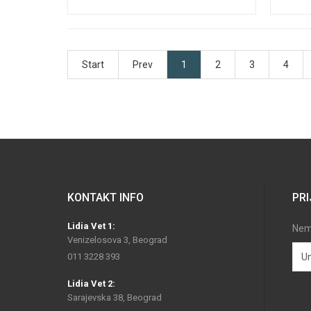
Start
Prev
1
2
3
4
KONTAKT INFO
PRI
Lidia Vet 1:
Nemo
Venizelosova 3, Beograd
011 3228 393
Lidia Vet 2:
Sarajevska 38, Beograd