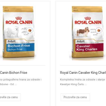
 Canin Bichon Frise
Royal Canin Cavalier King Char
o prilagođena hrana za odrasle i
Kompletna hraha za odrasle i starije
Bišone - Od ...
Kavalijer King Čarls ...
ovite za cenu
Pozovite za cenu