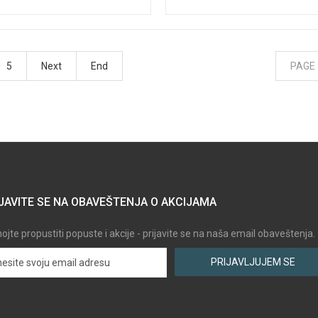
5
Next
End
PAGE 
JAVITE SE NA OBAVEŠTENJA O AKCIJAMA
jte propustiti popuste i akcije - prijavite se na naša email obaveštenja.