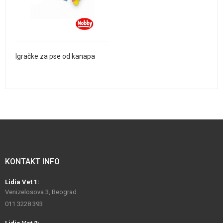
Igračke za pse od kanapa
KONTAKT INFO
Lidia Vet 1:
Venizelosova 3, Beograd
011 3228 393