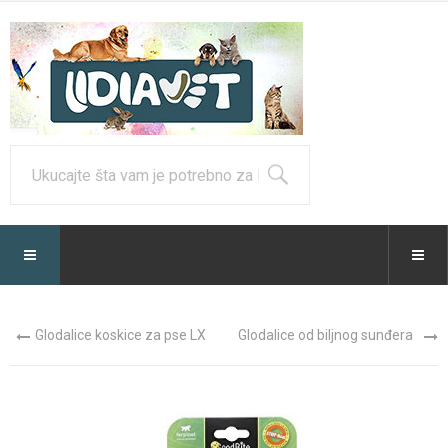
Glodalice koskice za pse LX
Glodalice od biljnog sunđera