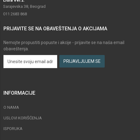
Lidia Vet 2:
Sarajevska 38, Beograd
011 2683 868
PRIJAVITE SE NA OBAVEŠTENJA O AKCIJAMA
Nemojte propustiti popuste i akcije - prijavite se na naša email
obaveštenja.
INFORMACIJE
O NAMA
USLOVI KORIŠĆENJA
ISPORUKA