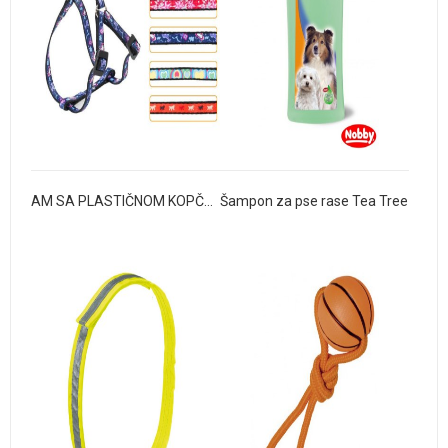
AM SA PLASTIČNOM KOPČOM FANTASIA U VIŠE DEZENA
Šampon za pse rase Tea Tree