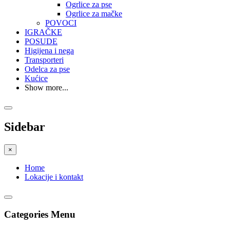
Ogrlice za pse
Ogrlice za mačke
POVOCI
IGRAČKE
POSUDE
Higijena i nega
Transporteri
Odelca za pse
Kućice
Show more...
Sidebar
×
Home
Lokacije i kontakt
Categories Menu